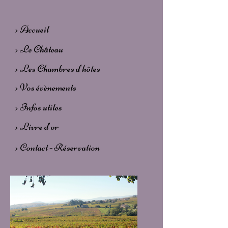
> Accueil
> Le Château
> Les Chambres d'hôtes
> Vos évènements
> Infos utiles
> Livre d'or
> Contact - Réservation